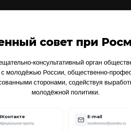
енный совет при Рос
щательно-консультативный орган обществе
е с молодёжью России, общественно-профе
сованными сторонами, содействуя выработ
молодёжной политики.
ВКонтакте
E-mail
Официальная группа
sovetrosmol@yandex.ru