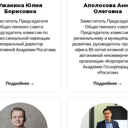
Ужакина Юлия
Аполосова Ан
Борисовна
Олеговна
еститель Председателя
Заместитель Председа
бщественного совета
Общественного сове
дседатель комиссии по
Председатель комисси
ессиональной навигации
региональному и муницип
енеральный директор
развитию, руководитель пр
ативной Академии Росатома
офиса 80-летия атомной о
автономной некоммерче
организации «Корпорати
Академия Госкорпора
«Росатом»
Подробнее →
Подробнее →