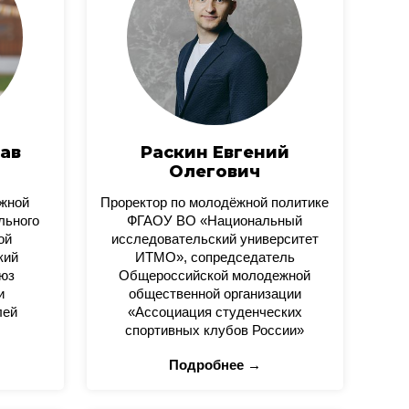
ав
Раскин Евгений
Олегович
ежной
Проректор по молодёжной политике
льного
ФГАОУ ВО «Национальный
ой
исследовательский университет
кий
ИТМО», сопредседатель
юз
Общероссийской молодежной
и
общественной организации
лей
«Ассоциация студенческих
спортивных клубов России»
Подробнее →