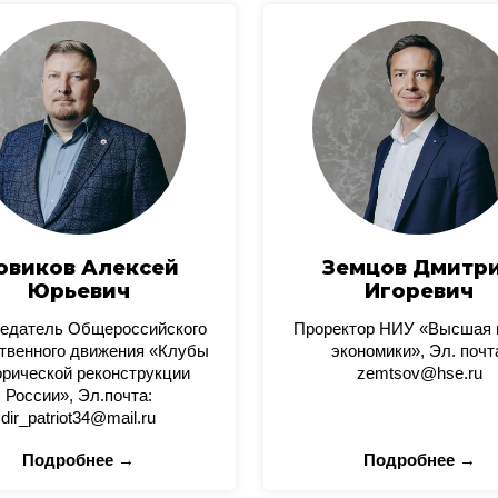
овиков Алексей
Земцов Дмитр
Юрьевич
Игоревич
едатель Общероссийского
Проректор НИУ «Высшая
твенного движения «Клубы
экономики», Эл. почт
орической реконструкции
zemtsov@hse.ru
России», Эл.почта:
dir_patriot34@mail.ru
Подробнее →
Подробнее →