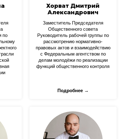
на
Хорват Дмитрий
Александрович
теля
Заместитель Председателя
та
Общественного совета
и по
Руководитель рабочей группы по
альному
рассмотрению нормативно-
оектного
правовых актов и взаимодействию
трасли
с Федеральным агентством по
ской
делам молодёжи по реализации
вная
функций общественного контроля
ции
Подробнее →