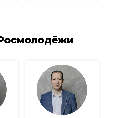
 Росмолодёжи