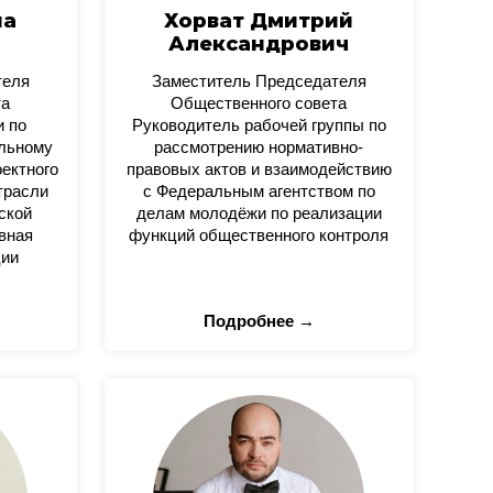
на
Хорват Дмитрий
Александрович
теля
Заместитель Председателя
та
Общественного совета
и по
Руководитель рабочей группы по
альному
рассмотрению нормативно-
оектного
правовых актов и взаимодействию
трасли
с Федеральным агентством по
ской
делам молодёжи по реализации
вная
функций общественного контроля
ции
Подробнее →