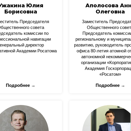
Ужакина Юлия
Аполосова Ан
Борисовна
Олеговна
еститель Председателя
Заместитель Председа
бщественного совета
Общественного сове
дседатель комиссии по
Председатель комисси
ессиональной навигации
региональному и муницип
енеральный директор
развитию, руководитель пр
ативной Академии Росатома
офиса 80-летия атомной о
автономной некоммерче
организации «Корпорати
Академия Госкорпора
«Росатом»
Подробнее →
Подробнее →