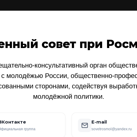
енный совет при Рос
щательно-консультативный орган обществе
е с молодёжью России, общественно-профе
сованными сторонами, содействуя выработ
молодёжной политики.
ВКонтакте
E-mail
Официальная группа
sovetrosmol@yandex.ru