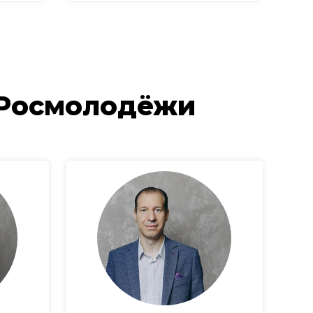
 Росмолодёжи