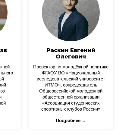
ав
Раскин Евгений
Олегович
ежной
Проректор по молодёжной политике
льного
ФГАОУ ВО «Национальный
ой
исследовательский университет
кий
ИТМО», сопредседатель
юз
Общероссийской молодежной
и
общественной организации
лей
«Ассоциация студенческих
спортивных клубов России»
Подробнее →