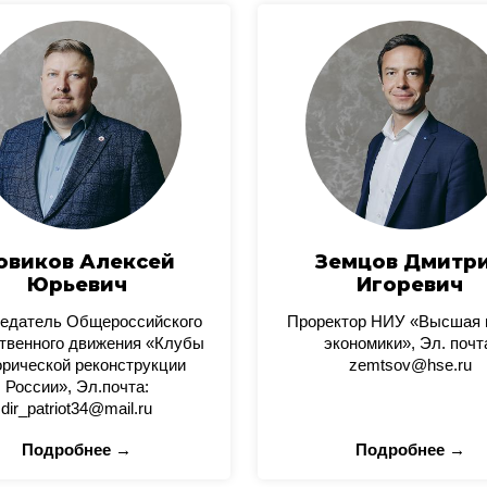
овиков Алексей
Земцов Дмитр
Юрьевич
Игоревич
едатель Общероссийского
Проректор НИУ «Высшая
твенного движения «Клубы
экономики», Эл. почт
орической реконструкции
zemtsov@hse.ru
России», Эл.почта:
dir_patriot34@mail.ru
Подробнее →
Подробнее →