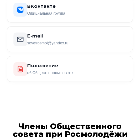
ВКонтакте
Официальная группа
E-mail
sovetrosmol@yandex.ru
Положение
об Общественном совете
Члены Общественного
совета при Росмолодёжи