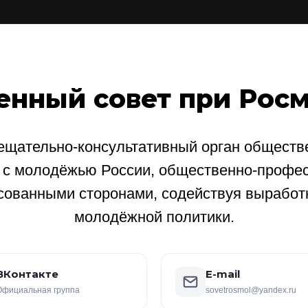
енный совет при Рос
щательно-консультативный орган обществе
е с молодёжью России, общественно-профе
сованными сторонами, содействуя выработ
молодёжной политики.
ВКонтакте
E-mail
Официальная группа
sovetrosmol@yandex.ru