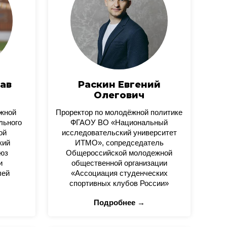
ав
Раскин Евгений
Олегович
ежной
Проректор по молодёжной политике
льного
ФГАОУ ВО «Национальный
ой
исследовательский университет
кий
ИТМО», сопредседатель
юз
Общероссийской молодежной
и
общественной организации
лей
«Ассоциация студенческих
спортивных клубов России»
Подробнее →