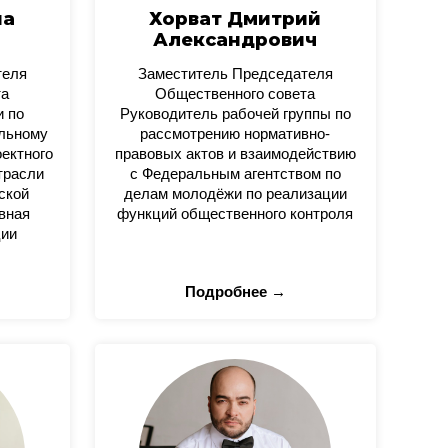
на
Хорват Дмитрий
Александрович
теля
Заместитель Председателя
та
Общественного совета
и по
Руководитель рабочей группы по
альному
рассмотрению нормативно-
оектного
правовых актов и взаимодействию
трасли
с Федеральным агентством по
ской
делам молодёжи по реализации
вная
функций общественного контроля
ции
Подробнее →