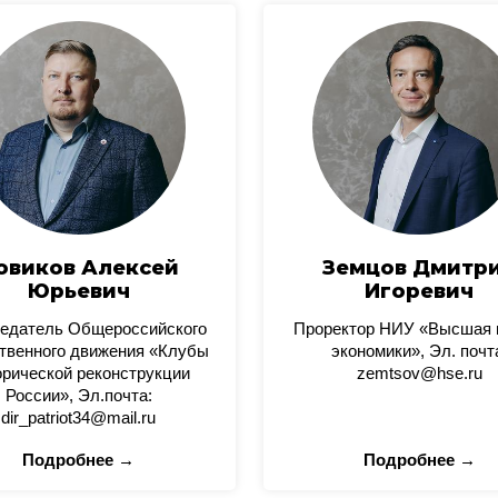
овиков Алексей
Земцов Дмитр
Юрьевич
Игоревич
едатель Общероссийского
Проректор НИУ «Высшая
твенного движения «Клубы
экономики», Эл. почт
орической реконструкции
zemtsov@hse.ru
России», Эл.почта:
dir_patriot34@mail.ru
Подробнее →
Подробнее →