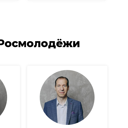
 Росмолодёжи