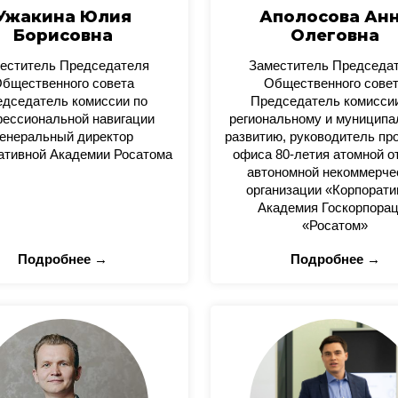
Ужакина Юлия
Аполосова Ан
Борисовна
Олеговна
еститель Председателя
Заместитель Председа
бщественного совета
Общественного сове
дседатель комиссии по
Председатель комисси
ессиональной навигации
региональному и муницип
енеральный директор
развитию, руководитель пр
ативной Академии Росатома
офиса 80-летия атомной о
автономной некоммерче
организации «Корпорати
Академия Госкорпора
«Росатом»
Подробнее →
Подробнее →