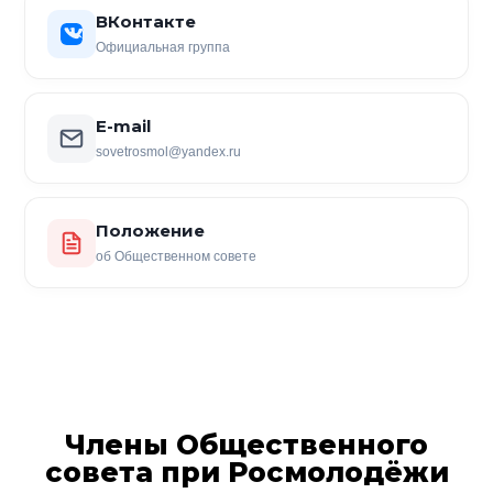
ВКонтакте
Официальная группа
E-mail
sovetrosmol@yandex.ru
Положение
об Общественном совете
Члены Общественного
совета при Росмолодёжи