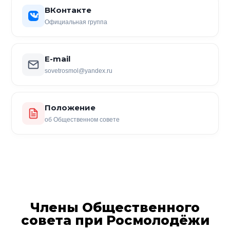
ВКонтакте
Официальная группа
E-mail
sovetrosmol@yandex.ru
Положение
об Общественном совете
Члены Общественного
совета при Росмолодёжи