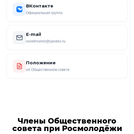
ВКонтакте
Официальная группа
E-mail
sovetrosmol@yandex.ru
Положение
об Общественном совете
Члены Общественного
совета при Росмолодёжи