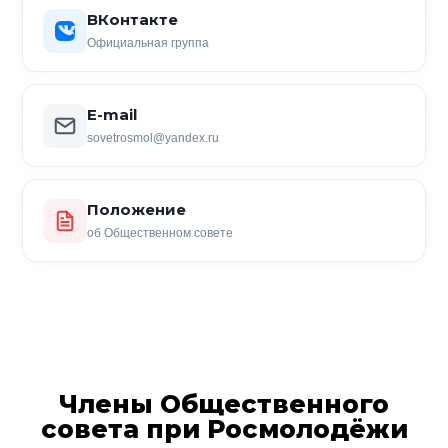
ВКонтакте
Официальная группа
E-mail
sovetrosmol@yandex.ru
Положение
об Общественном совете
Члены Общественного
совета при Росмолодёжи