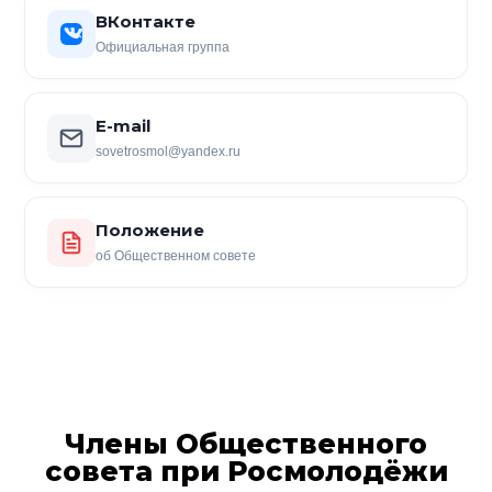
ВКонтакте
Официальная группа
E-mail
sovetrosmol@yandex.ru
Положение
об Общественном совете
Члены Общественного
совета при Росмолодёжи