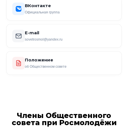
ВКонтакте
Официальная группа
E-mail
sovetrosmol@yandex.ru
Положение
об Общественном совете
Члены Общественного
совета при Росмолодёжи