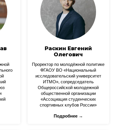
ав
Раскин Евгений
Олегович
ежной
Проректор по молодёжной политике
льного
ФГАОУ ВО «Национальный
ой
исследовательский университет
кий
ИТМО», сопредседатель
юз
Общероссийской молодежной
и
общественной организации
лей
«Ассоциация студенческих
спортивных клубов России»
Подробнее →