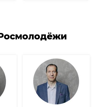
 Росмолодёжи