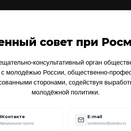
енный совет при Рос
щательно-консультативный орган обществе
е с молодёжью России, общественно-профе
сованными сторонами, содействуя выработ
молодёжной политики.
ВКонтакте
E-mail
Официальная группа
sovetrosmol@yandex.ru