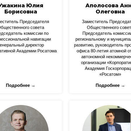
Ужакина Юлия
Аполосова Ан
Борисовна
Олеговна
еститель Председателя
Заместитель Председа
бщественного совета
Общественного сове
дседатель комиссии по
Председатель комисси
ессиональной навигации
региональному и муницип
енеральный директор
развитию, руководитель пр
ативной Академии Росатома
офиса 80-летия атомной о
автономной некоммерче
организации «Корпорати
Академия Госкорпора
«Росатом»
Подробнее →
Подробнее →