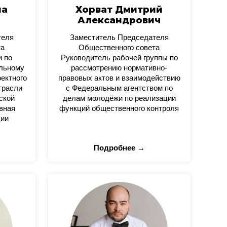
на
Хорват Дмитрий
Александрович
теля
Заместитель Председателя
та
Общественного совета
и по
Руководитель рабочей группы по
альному
рассмотрению нормативно-
оектного
правовых актов и взаимодействию
трасли
с Федеральным агентством по
ской
делам молодёжи по реализации
вная
функций общественного контроля
ции
Подробнее →