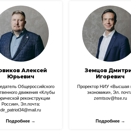
овиков Алексей
Земцов Дмитр
Юрьевич
Игоревич
едатель Общероссийского
Проректор НИУ «Высшая
твенного движения «Клубы
экономики», Эл. почт
орической реконструкции
zemtsov@hse.ru
России», Эл.почта:
dir_patriot34@mail.ru
Подробнее →
Подробнее →