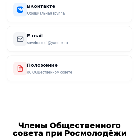
ВКонтакте
Официальная группа
E-mail
sovetrosmol@yandex.ru
Положение
об Общественном совете
Члены Общественного
совета при Росмолодёжи