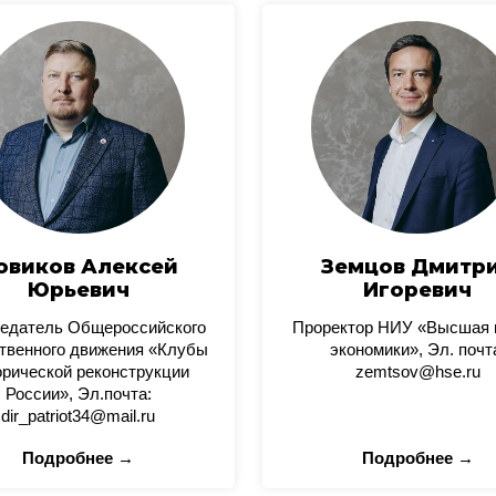
овиков Алексей
Земцов Дмитр
Юрьевич
Игоревич
едатель Общероссийского
Проректор НИУ «Высшая
твенного движения «Клубы
экономики», Эл. почт
орической реконструкции
zemtsov@hse.ru
России», Эл.почта:
dir_patriot34@mail.ru
Подробнее →
Подробнее →