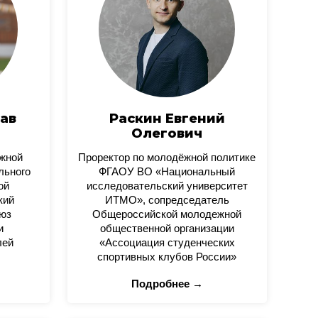
ав
Раскин Евгений
Олегович
ежной
Проректор по молодёжной политике
льного
ФГАОУ ВО «Национальный
ой
исследовательский университет
кий
ИТМО», сопредседатель
юз
Общероссийской молодежной
и
общественной организации
лей
«Ассоциация студенческих
спортивных клубов России»
Подробнее →