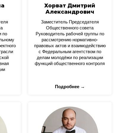
на
Хорват Дмитрий
Александрович
теля
Заместитель Председателя
та
Общественного совета
и по
Руководитель рабочей группы по
альному
рассмотрению нормативно-
оектного
правовых актов и взаимодействию
трасли
с Федеральным агентством по
ской
делам молодёжи по реализации
вная
функций общественного контроля
ции
Подробнее →