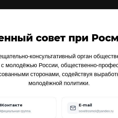
енный совет при Рос
щательно-консультативный орган обществе
е с молодёжью России, общественно-профе
сованными сторонами, содействуя выработ
молодёжной политики.
ВКонтакте
E-mail
Официальная группа
sovetrosmol@yandex.ru