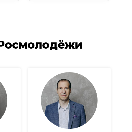
 Росмолодёжи