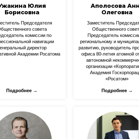
Ужакина Юлия
Аполосова Ан
Борисовна
Олеговна
еститель Председателя
Заместитель Председа
бщественного совета
Общественного сове
дседатель комиссии по
Председатель комисси
ессиональной навигации
региональному и муницип
енеральный директор
развитию, руководитель пр
ативной Академии Росатома
офиса 80-летия атомной о
автономной некоммерче
организации «Корпорати
Академия Госкорпора
«Росатом»
Подробнее →
Подробнее →