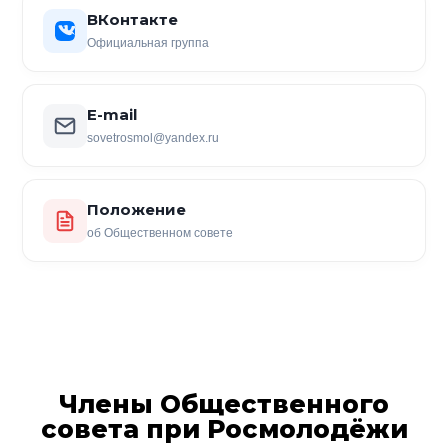
ВКонтакте
Официальная группа
E-mail
sovetrosmol@yandex.ru
Положение
об Общественном совете
Члены Общественного
совета при Росмолодёжи