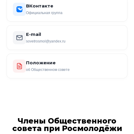
ВКонтакте
Официальная группа
E-mail
sovetrosmol@yandex.ru
Положение
об Общественном совете
Члены Общественного
совета при Росмолодёжи