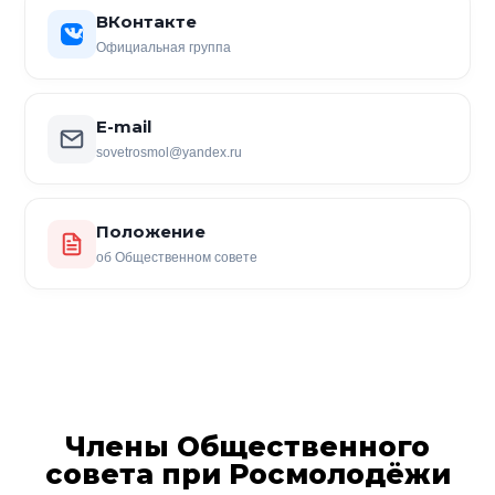
ВКонтакте
Официальная группа
E-mail
sovetrosmol@yandex.ru
Положение
об Общественном совете
Члены Общественного
совета при Росмолодёжи