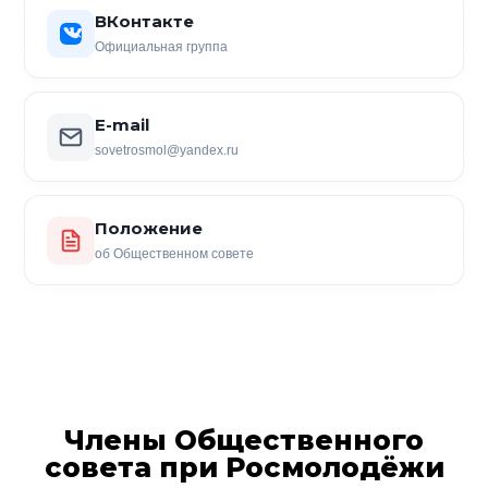
ВКонтакте
Официальная группа
E-mail
sovetrosmol@yandex.ru
Положение
об Общественном совете
Члены Общественного
совета при Росмолодёжи