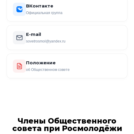
ВКонтакте
Официальная группа
E-mail
sovetrosmol@yandex.ru
Положение
об Общественном совете
Члены Общественного
совета при Росмолодёжи