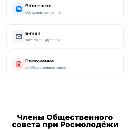
ВКонтакте
Официальная группа
E-mail
sovetrosmol@yandex.ru
Положение
об Общественном совете
Члены Общественного
совета при Росмолодёжи