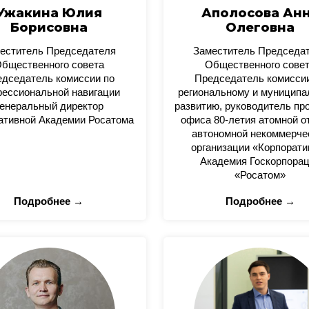
Ужакина Юлия
Аполосова Ан
Борисовна
Олеговна
еститель Председателя
Заместитель Председа
бщественного совета
Общественного сове
дседатель комиссии по
Председатель комисси
ессиональной навигации
региональному и муницип
енеральный директор
развитию, руководитель пр
ативной Академии Росатома
офиса 80-летия атомной о
автономной некоммерче
организации «Корпорати
Академия Госкорпора
«Росатом»
Подробнее →
Подробнее →