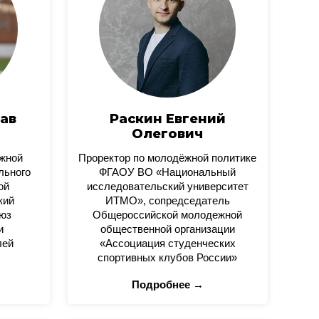
ав
Раскин Евгений
Олегович
ежной
Проректор по молодёжной политике
льного
ФГАОУ ВО «Национальный
ой
исследовательский университет
кий
ИТМО», сопредседатель
юз
Общероссийской молодежной
и
общественной организации
лей
«Ассоциация студенческих
спортивных клубов России»
Подробнее →