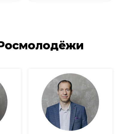
 Росмолодёжи