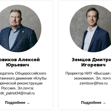
овиков Алексей
Земцов Дмитр
Юрьевич
Игоревич
едатель Общероссийского
Проректор НИУ «Высшая
твенного движения «Клубы
экономики», Эл. почт
орической реконструкции
zemtsov@hse.ru
России», Эл.почта:
dir_patriot34@mail.ru
Подробнее →
Подробнее →