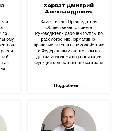
на
Хорват Дмитрий
Александрович
теля
Заместитель Председателя
та
Общественного совета
и по
Руководитель рабочей группы по
альному
рассмотрению нормативно-
оектного
правовых актов и взаимодействию
трасли
с Федеральным агентством по
ской
делам молодёжи по реализации
вная
функций общественного контроля
ции
Подробнее →