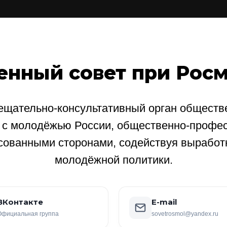
енный совет при Рос
щательно-консультативный орган обществе
е с молодёжью России, общественно-профе
сованными сторонами, содействуя выработ
молодёжной политики.
ВКонтакте
E-mail
Официальная группа
sovetrosmol@yandex.ru