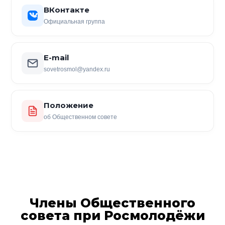
ВКонтакте
Официальная группа
E-mail
sovetrosmol@yandex.ru
Положение
об Общественном совете
Члены Общественного
совета при Росмолодёжи