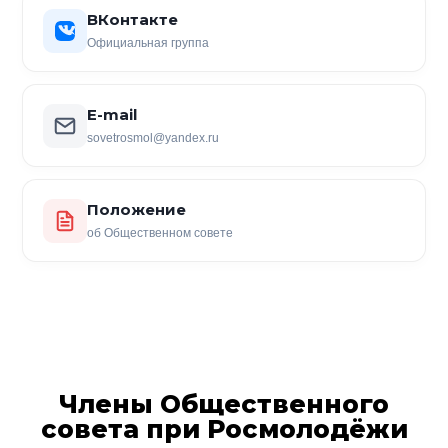
ВКонтакте
Официальная группа
E-mail
sovetrosmol@yandex.ru
Положение
об Общественном совете
Члены Общественного
совета при Росмолодёжи