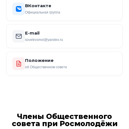
ВКонтакте
Официальная группа
E-mail
sovetrosmol@yandex.ru
Положение
об Общественном совете
Члены Общественного
совета при Росмолодёжи