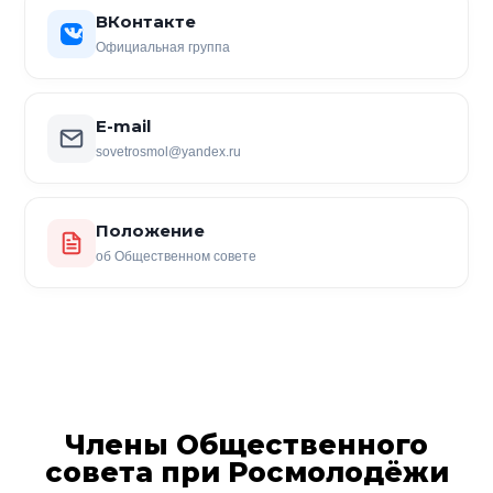
ВКонтакте
Официальная группа
E-mail
sovetrosmol@yandex.ru
Положение
об Общественном совете
Члены Общественного
совета при Росмолодёжи