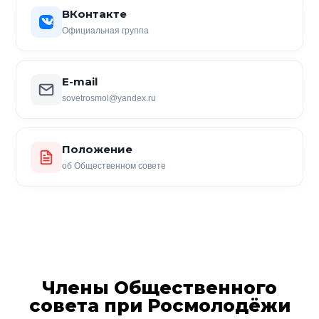
ВКонтакте
Официальная группа
E-mail
sovetrosmol@yandex.ru
Положение
об Общественном совете
Члены Общественного
совета при Росмолодёжи