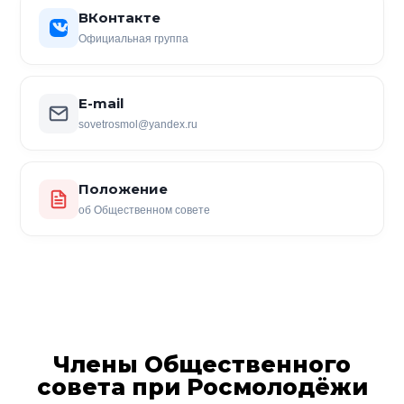
ВКонтакте
Официальная группа
E-mail
sovetrosmol@yandex.ru
Положение
об Общественном совете
Члены Общественного
совета при Росмолодёжи