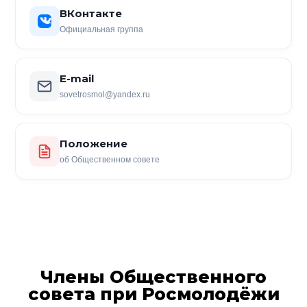
ВКонтакте
Официальная группа
E-mail
sovetrosmol@yandex.ru
Положение
об Общественном совете
Члены Общественного
совета при Росмолодёжи