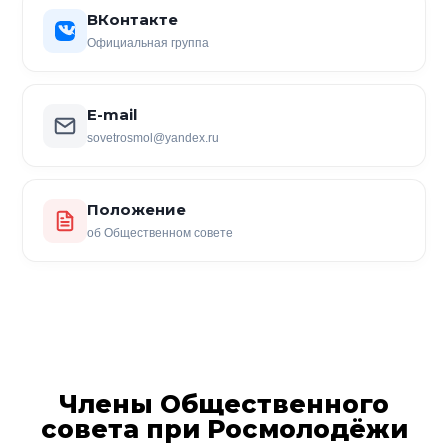
ВКонтакте
Официальная группа
E-mail
sovetrosmol@yandex.ru
Положение
об Общественном совете
Члены Общественного
совета при Росмолодёжи