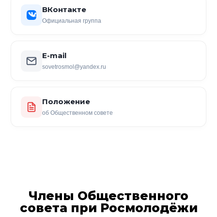
ВКонтакте
Официальная группа
E-mail
sovetrosmol@yandex.ru
Положение
об Общественном совете
Члены Общественного
совета при Росмолодёжи