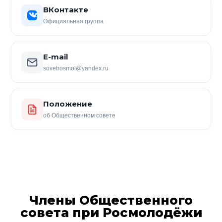
ВКонтакте
Официальная группа
E-mail
sovetrosmol@yandex.ru
Положение
об Общественном совете
Члены Общественного
совета при Росмолодёжи