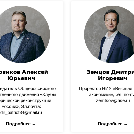
овиков Алексей
Земцов Дмитр
Юрьевич
Игоревич
едатель Общероссийского
Проректор НИУ «Высшая
твенного движения «Клубы
экономики», Эл. почт
орической реконструкции
zemtsov@hse.ru
России», Эл.почта:
dir_patriot34@mail.ru
Подробнее →
Подробнее →