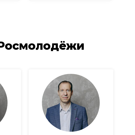
 Росмолодёжи