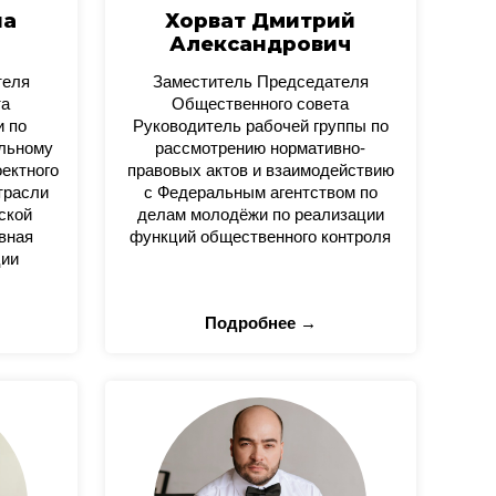
на
Хорват Дмитрий
Александрович
теля
Заместитель Председателя
та
Общественного совета
и по
Руководитель рабочей группы по
альному
рассмотрению нормативно-
оектного
правовых актов и взаимодействию
трасли
с Федеральным агентством по
ской
делам молодёжи по реализации
вная
функций общественного контроля
ции
Подробнее →