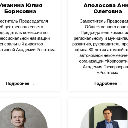
Ужакина Юлия
Аполосова Ан
Борисовна
Олеговна
еститель Председателя
Заместитель Председа
бщественного совета
Общественного сове
дседатель комиссии по
Председатель комисси
ессиональной навигации
региональному и муницип
енеральный директор
развитию, руководитель пр
ативной Академии Росатома
офиса 80-летия атомной о
автономной некоммерче
организации «Корпорати
Академия Госкорпора
«Росатом»
Подробнее →
Подробнее →