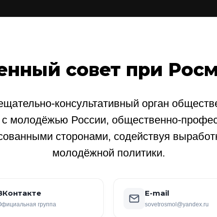
енный совет при Рос
щательно-консультативный орган обществе
е с молодёжью России, общественно-профе
сованными сторонами, содействуя выработ
молодёжной политики.
ВКонтакте
E-mail
Официальная группа
sovetrosmol@yandex.ru