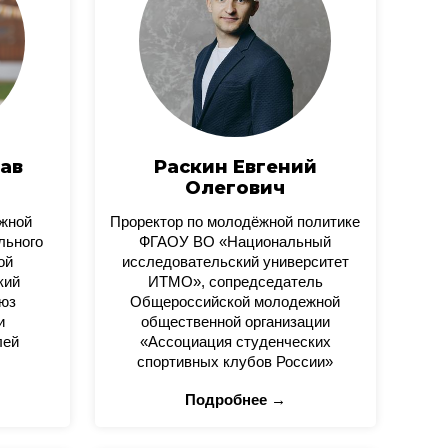
ав
Раскин Евгений
Олегович
ежной
Проректор по молодёжной политике
льного
ФГАОУ ВО «Национальный
ой
исследовательский университет
кий
ИТМО», сопредседатель
юз
Общероссийской молодежной
и
общественной организации
лей
«Ассоциация студенческих
спортивных клубов России»
Подробнее →