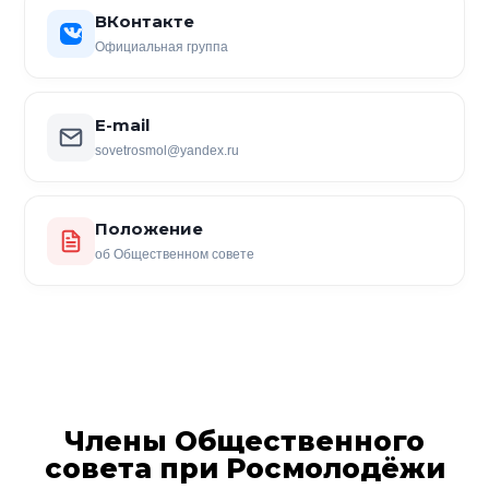
ВКонтакте
Официальная группа
E-mail
sovetrosmol@yandex.ru
Положение
об Общественном совете
Члены Общественного
совета при Росмолодёжи