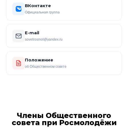
ВКонтакте
Официальная группа
E-mail
sovetrosmol@yandex.ru
Положение
об Общественном совете
Члены Общественного
совета при Росмолодёжи