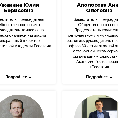
Ужакина Юлия
Аполосова Ан
Борисовна
Олеговна
еститель Председателя
Заместитель Председа
бщественного совета
Общественного сове
дседатель комиссии по
Председатель комисси
ессиональной навигации
региональному и муницип
енеральный директор
развитию, руководитель пр
ативной Академии Росатома
офиса 80-летия атомной о
автономной некоммерче
организации «Корпорати
Академия Госкорпора
«Росатом»
Подробнее →
Подробнее →