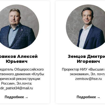
овиков Алексей
Земцов Дмитр
Юрьевич
Игоревич
едатель Общероссийского
Проректор НИУ «Высшая
твенного движения «Клубы
экономики», Эл. почт
орической реконструкции
zemtsov@hse.ru
России», Эл.почта:
dir_patriot34@mail.ru
Подробнее →
Подробнее →