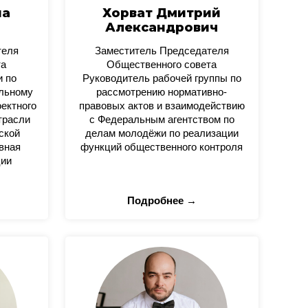
на
Хорват Дмитрий
Александрович
теля
Заместитель Председателя
та
Общественного совета
и по
Руководитель рабочей группы по
альному
рассмотрению нормативно-
оектного
правовых актов и взаимодействию
трасли
с Федеральным агентством по
ской
делам молодёжи по реализации
вная
функций общественного контроля
ции
Подробнее →