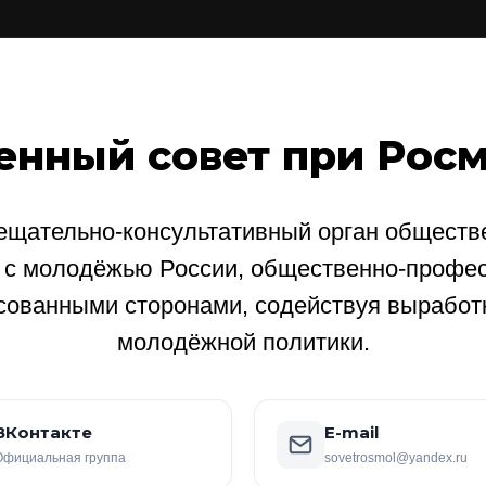
енный совет при Рос
щательно-консультативный орган обществе
е с молодёжью России, общественно-профе
сованными сторонами, содействуя выработ
молодёжной политики.
ВКонтакте
E-mail
Официальная группа
sovetrosmol@yandex.ru