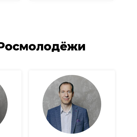
 Росмолодёжи