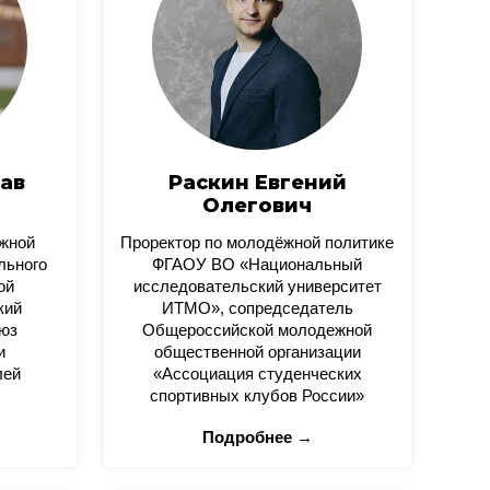
ав
Раскин Евгений
Олегович
ежной
Проректор по молодёжной политике
льного
ФГАОУ ВО «Национальный
ой
исследовательский университет
кий
ИТМО», сопредседатель
юз
Общероссийской молодежной
и
общественной организации
лей
«Ассоциация студенческих
спортивных клубов России»
Подробнее →