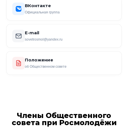
ВКонтакте
Официальная группа
E-mail
sovetrosmol@yandex.ru
Положение
об Общественном совете
Члены Общественного
совета при Росмолодёжи