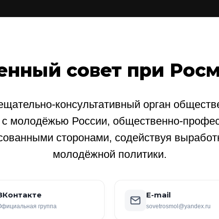
енный совет при Рос
щательно-консультативный орган обществе
е с молодёжью России, общественно-профе
сованными сторонами, содействуя выработ
молодёжной политики.
ВКонтакте
E-mail
Официальная группа
sovetrosmol@yandex.ru