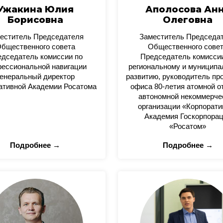
Ужакина Юлия
Аполосова Ан
Борисовна
Олеговна
еститель Председателя
Заместитель Председа
бщественного совета
Общественного сове
дседатель комиссии по
Председатель комисси
ессиональной навигации
региональному и муницип
енеральный директор
развитию, руководитель пр
ативной Академии Росатома
офиса 80-летия атомной о
автономной некоммерче
организации «Корпорати
Академия Госкорпора
«Росатом»
Подробнее →
Подробнее →