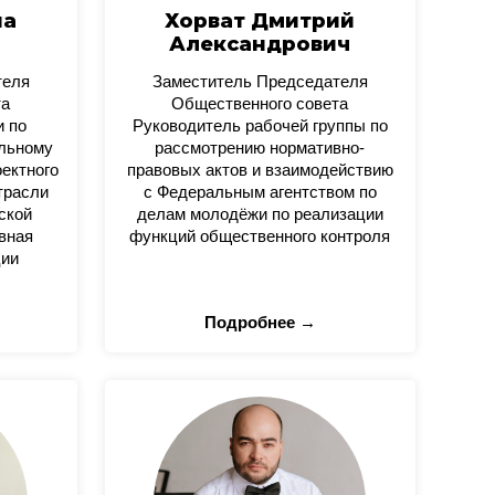
на
Хорват Дмитрий
Александрович
теля
Заместитель Председателя
та
Общественного совета
и по
Руководитель рабочей группы по
альному
рассмотрению нормативно-
оектного
правовых актов и взаимодействию
трасли
с Федеральным агентством по
ской
делам молодёжи по реализации
вная
функций общественного контроля
ции
Подробнее →