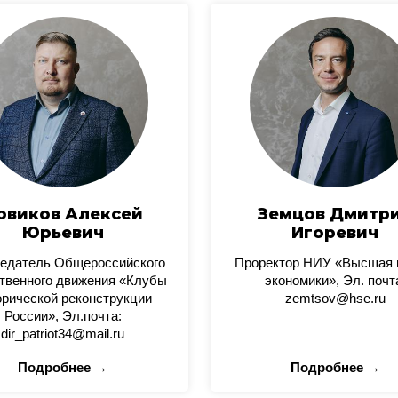
овиков Алексей
Земцов Дмитр
Юрьевич
Игоревич
едатель Общероссийского
Проректор НИУ «Высшая
твенного движения «Клубы
экономики», Эл. почт
орической реконструкции
zemtsov@hse.ru
России», Эл.почта:
dir_patriot34@mail.ru
Подробнее →
Подробнее →