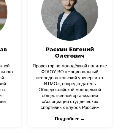
ав
Раскин Евгений
Олегович
ежной
Проректор по молодёжной политике
льного
ФГАОУ ВО «Национальный
ой
исследовательский университет
кий
ИТМО», сопредседатель
юз
Общероссийской молодежной
и
общественной организации
лей
«Ассоциация студенческих
спортивных клубов России»
Подробнее →