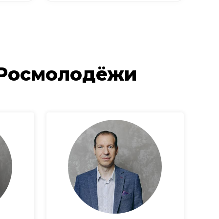
 Росмолодёжи