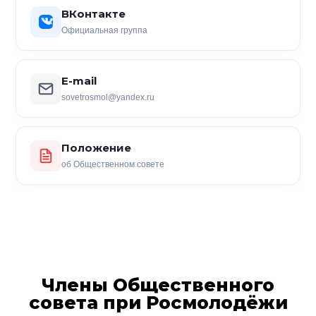
ВКонтакте
Официальная группа
E-mail
sovetrosmol@yandex.ru
Положение
об Общественном совете
Члены Общественного
совета при Росмолодёжи