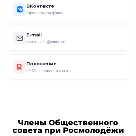
ВКонтакте
Официальная группа
E-mail
sovetrosmol@yandex.ru
Положение
об Общественном совете
Члены Общественного
совета при Росмолодёжи