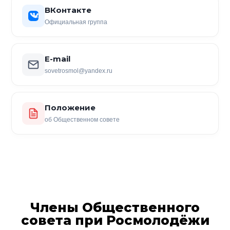
ВКонтакте
Официальная группа
E-mail
sovetrosmol@yandex.ru
Положение
об Общественном совете
Члены Общественного
совета при Росмолодёжи