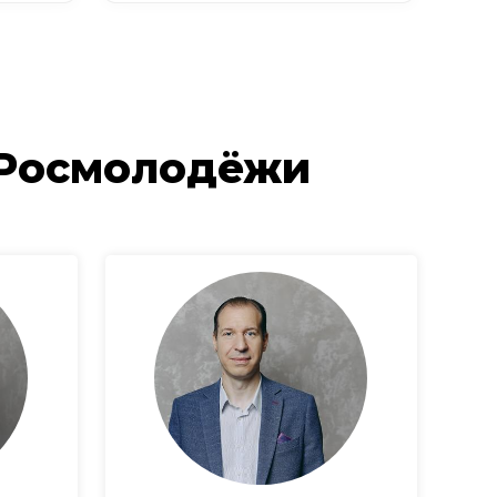
 Росмолодёжи