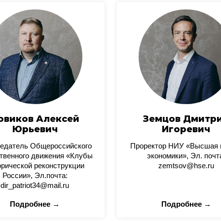
овиков Алексей
Земцов Дмитр
Юрьевич
Игоревич
едатель Общероссийского
Проректор НИУ «Высшая
твенного движения «Клубы
экономики», Эл. почт
орической реконструкции
zemtsov@hse.ru
России», Эл.почта:
dir_patriot34@mail.ru
Подробнее →
Подробнее →