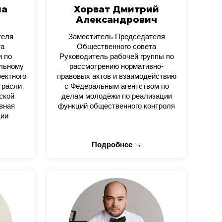
на
Хорват Дмитрий
Александрович
теля
Заместитель Председателя
та
Общественного совета
и по
Руководитель рабочей группы по
альному
рассмотрению нормативно-
оектного
правовых актов и взаимодействию
трасли
с Федеральным агентством по
ской
делам молодёжи по реализации
вная
функций общественного контроля
ции
Подробнее →