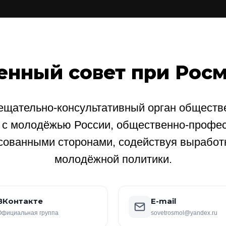
енный совет при Рос
щательно-консультативный орган обществе
е с молодёжью России, общественно-профе
сованными сторонами, содействуя выработ
молодёжной политики.
ВКонтакте
E-mail
Официальная группа
sovetrosmol@yandex.ru