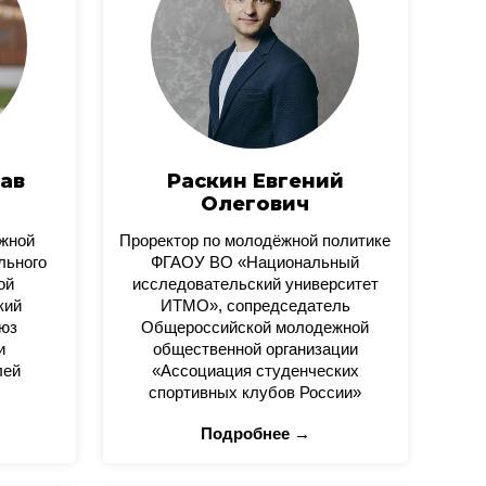
ав
Раскин Евгений
Олегович
ежной
Проректор по молодёжной политике
льного
ФГАОУ ВО «Национальный
ой
исследовательский университет
кий
ИТМО», сопредседатель
юз
Общероссийской молодежной
и
общественной организации
лей
«Ассоциация студенческих
спортивных клубов России»
Подробнее →