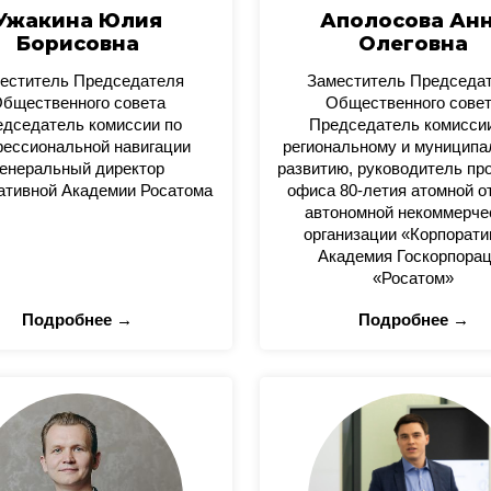
Ужакина Юлия
Аполосова Ан
Борисовна
Олеговна
еститель Председателя
Заместитель Председа
бщественного совета
Общественного сове
дседатель комиссии по
Председатель комисси
ессиональной навигации
региональному и муницип
енеральный директор
развитию, руководитель пр
ативной Академии Росатома
офиса 80-летия атомной о
автономной некоммерче
организации «Корпорати
Академия Госкорпора
«Росатом»
Подробнее →
Подробнее →