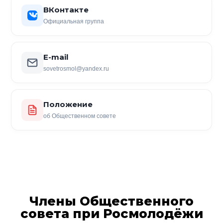
ВКонтакте
Официальная группа
E-mail
sovetrosmol@yandex.ru
Положение
об Общественном совете
Члены Общественного
совета при Росмолодёжи