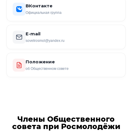
ВКонтакте
Официальная группа
E-mail
sovetrosmol@yandex.ru
Положение
об Общественном совете
Члены Общественного
совета при Росмолодёжи