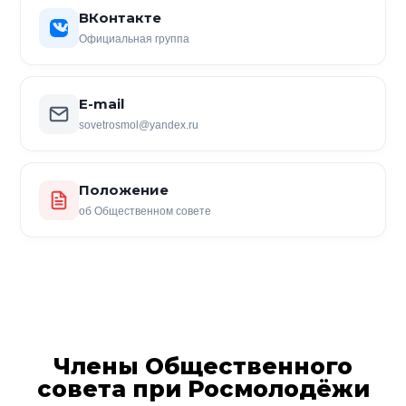
ВКонтакте
Официальная группа
E-mail
sovetrosmol@yandex.ru
Положение
об Общественном совете
Члены Общественного
совета при Росмолодёжи