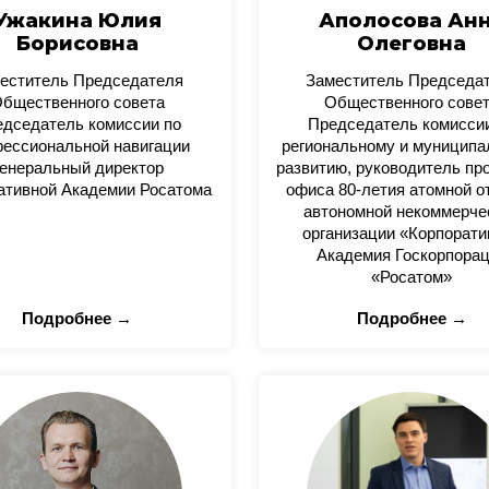
Ужакина Юлия
Аполосова Ан
Борисовна
Олеговна
еститель Председателя
Заместитель Председа
бщественного совета
Общественного сове
дседатель комиссии по
Председатель комисси
ессиональной навигации
региональному и муницип
енеральный директор
развитию, руководитель пр
ативной Академии Росатома
офиса 80-летия атомной о
автономной некоммерче
организации «Корпорати
Академия Госкорпора
«Росатом»
Подробнее →
Подробнее →