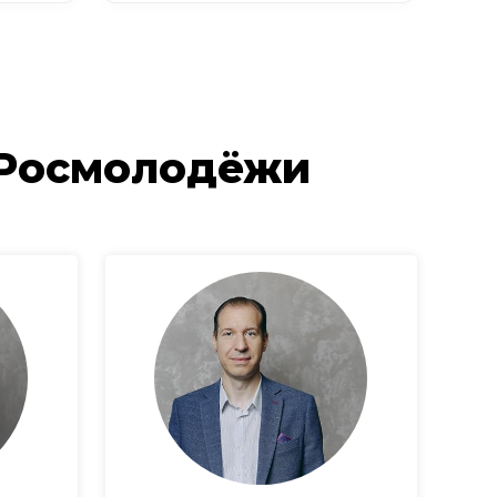
 Росмолодёжи