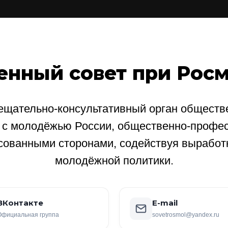
енный совет при Рос
щательно-консультативный орган обществе
е с молодёжью России, общественно-профе
сованными сторонами, содействуя выработ
молодёжной политики.
ВКонтакте
E-mail
Официальная группа
sovetrosmol@yandex.ru