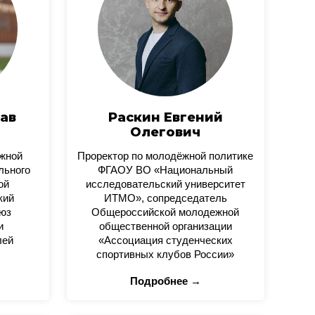
ав
Раскин Евгений
Олегович
ежной
Проректор по молодёжной политике
льного
ФГАОУ ВО «Национальный
ой
исследовательский университет
кий
ИТМО», сопредседатель
юз
Общероссийской молодежной
и
общественной организации
лей
«Ассоциация студенческих
спортивных клубов России»
Подробнее →