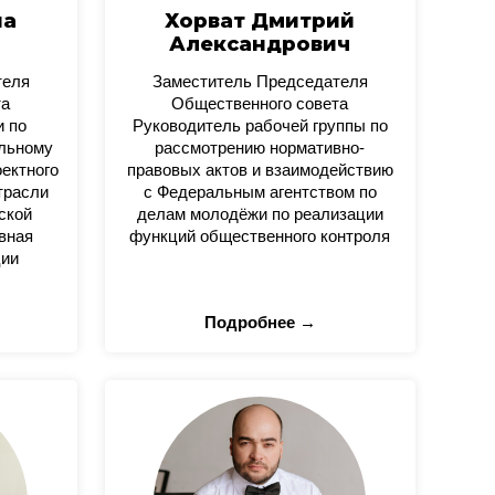
на
Хорват Дмитрий
Александрович
теля
Заместитель Председателя
та
Общественного совета
и по
Руководитель рабочей группы по
альному
рассмотрению нормативно-
оектного
правовых актов и взаимодействию
трасли
с Федеральным агентством по
ской
делам молодёжи по реализации
вная
функций общественного контроля
ции
Подробнее →