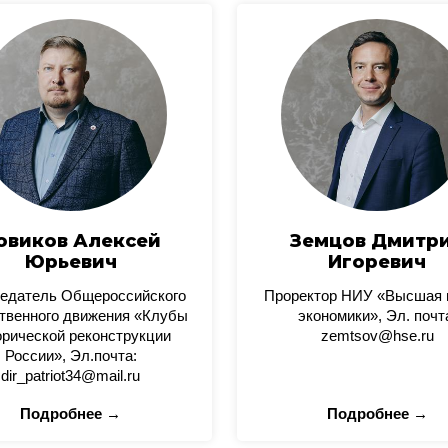
овиков Алексей
Земцов Дмитр
Юрьевич
Игоревич
едатель Общероссийского
Проректор НИУ «Высшая
твенного движения «Клубы
экономики», Эл. почт
орической реконструкции
zemtsov@hse.ru
России», Эл.почта:
dir_patriot34@mail.ru
Подробнее →
Подробнее →