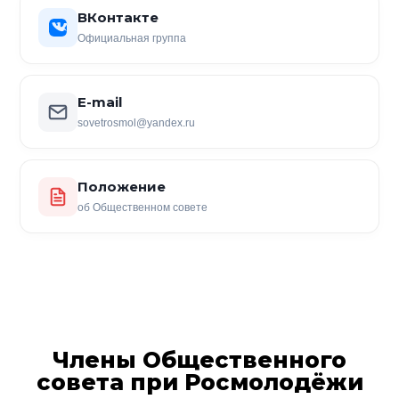
ВКонтакте
Официальная группа
E-mail
sovetrosmol@yandex.ru
Положение
об Общественном совете
Члены Общественного
совета при Росмолодёжи