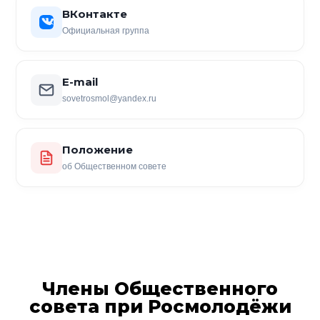
ВКонтакте
Официальная группа
E-mail
sovetrosmol@yandex.ru
Положение
об Общественном совете
Члены Общественного
совета при Росмолодёжи