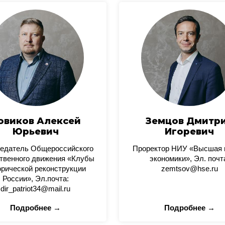
овиков Алексей
Земцов Дмитр
Юрьевич
Игоревич
едатель Общероссийского
Проректор НИУ «Высшая
твенного движения «Клубы
экономики», Эл. почт
орической реконструкции
zemtsov@hse.ru
России», Эл.почта:
dir_patriot34@mail.ru
Подробнее →
Подробнее →