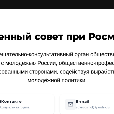
енный совет при Рос
щательно-консультативный орган обществе
е с молодёжью России, общественно-профе
сованными сторонами, содействуя выработ
молодёжной политики.
ВКонтакте
E-mail
Официальная группа
sovetrosmol@yandex.ru