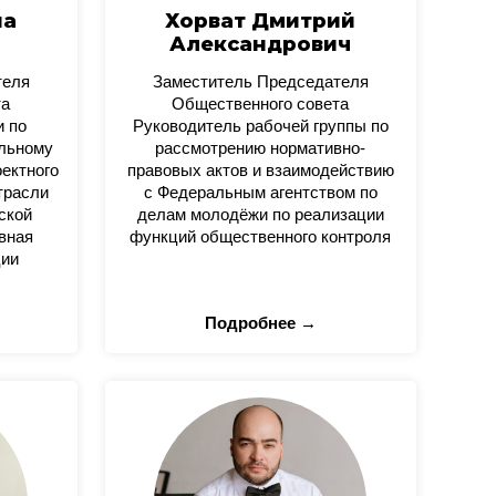
на
Хорват Дмитрий
Александрович
теля
Заместитель Председателя
та
Общественного совета
и по
Руководитель рабочей группы по
альному
рассмотрению нормативно-
оектного
правовых актов и взаимодействию
трасли
с Федеральным агентством по
ской
делам молодёжи по реализации
вная
функций общественного контроля
ции
Подробнее →