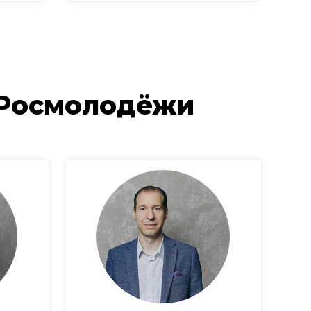
 Росмолодёжи