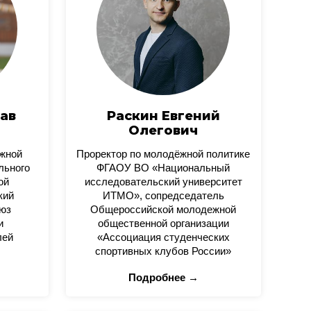
ав
Раскин Евгений
Олегович
ежной
Проректор по молодёжной политике
льного
ФГАОУ ВО «Национальный
ой
исследовательский университет
кий
ИТМО», сопредседатель
юз
Общероссийской молодежной
и
общественной организации
лей
«Ассоциация студенческих
спортивных клубов России»
Подробнее →