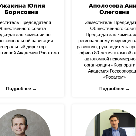
Ужакина Юлия
Аполосова Ан
Борисовна
Олеговна
еститель Председателя
Заместитель Председа
бщественного совета
Общественного сове
дседатель комиссии по
Председатель комисси
ессиональной навигации
региональному и муницип
енеральный директор
развитию, руководитель пр
ативной Академии Росатома
офиса 80-летия атомной о
автономной некоммерче
организации «Корпорати
Академия Госкорпора
«Росатом»
Подробнее →
Подробнее →