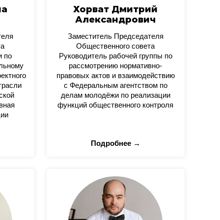
на
Хорват Дмитрий
Александрович
теля
Заместитель Председателя
та
Общественного совета
и по
Руководитель рабочей группы по
альному
рассмотрению нормативно-
оектного
правовых актов и взаимодействию
трасли
с Федеральным агентством по
ской
делам молодёжи по реализации
вная
функций общественного контроля
ции
Подробнее →