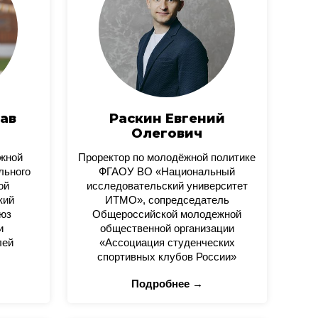
ав
Раскин Евгений
Олегович
ежной
Проректор по молодёжной политике
льного
ФГАОУ ВО «Национальный
ой
исследовательский университет
кий
ИТМО», сопредседатель
юз
Общероссийской молодежной
и
общественной организации
лей
«Ассоциация студенческих
спортивных клубов России»
Подробнее →