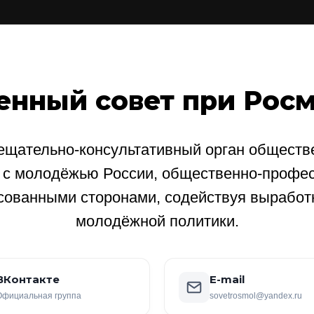
енный совет при Рос
щательно-консультативный орган обществе
е с молодёжью России, общественно-профе
сованными сторонами, содействуя выработ
молодёжной политики.
ВКонтакте
E-mail
Официальная группа
sovetrosmol@yandex.ru