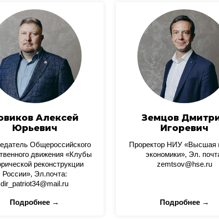
овиков Алексей
Земцов Дмитр
Юрьевич
Игоревич
едатель Общероссийского
Проректор НИУ «Высшая
твенного движения «Клубы
экономики», Эл. почт
орической реконструкции
zemtsov@hse.ru
России», Эл.почта:
dir_patriot34@mail.ru
Подробнее →
Подробнее →