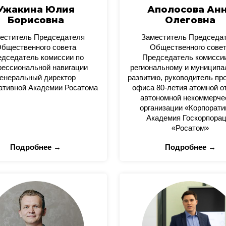
Ужакина Юлия
Аполосова Ан
Борисовна
Олеговна
еститель Председателя
Заместитель Председа
бщественного совета
Общественного сове
дседатель комиссии по
Председатель комисси
ессиональной навигации
региональному и муницип
енеральный директор
развитию, руководитель пр
ативной Академии Росатома
офиса 80-летия атомной о
автономной некоммерче
организации «Корпорати
Академия Госкорпора
«Росатом»
Подробнее →
Подробнее →