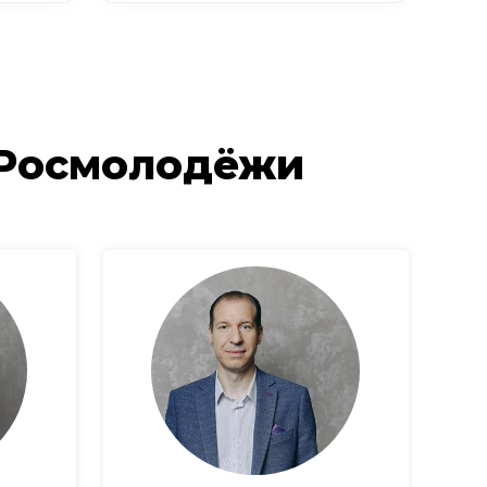
 Росмолодёжи