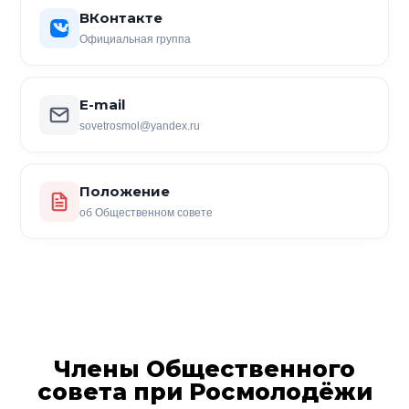
ВКонтакте
Официальная группа
E-mail
sovetrosmol@yandex.ru
Положение
об Общественном совете
Члены Общественного
совета при Росмолодёжи