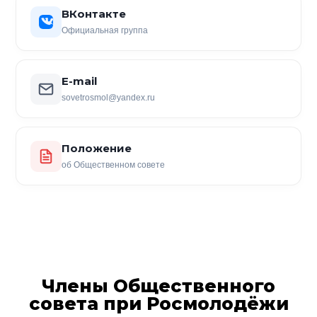
ВКонтакте
Официальная группа
E-mail
sovetrosmol@yandex.ru
Положение
об Общественном совете
Члены Общественного
совета при Росмолодёжи